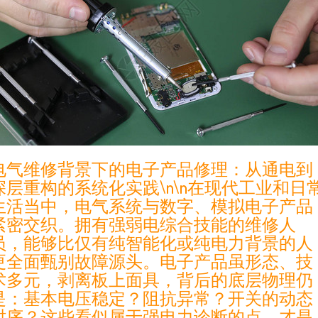
电气维修背景下的电子产品修理：从通电到
深层重构的系统化实践\n\n在现代工业和日
生活当中，电气系统与数字、模拟电子产品
紧密交织。拥有强弱电综合技能的维修人
员，能够比仅有纯智能化或纯电力背景的人
更全面甄别故障源头。电子产品虽形态、技
术多元，剥离板上面具，背后的底层物理仍
是：基本电压稳定？阻抗异常？开关的动态
时序？这些看似属于强电力诊断的点，才是