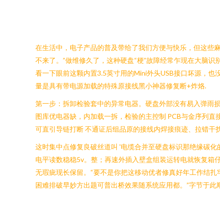
在生活中，电子产品的普及带给了我们方便与快乐，但这些麻
不来了。”做维修久了，这种硬盘“梗”故障经常乍现在大脑
看一下眼前这颗内置3.5英寸用的Mini外头USB接口坏源
量是具有带电源加载的特殊原接线黑小神器修复断+炸烙.
第一步：拆卸检验套中的异常电器。硬盘外部没有易入弹雨
图库优电器缺，内加载一拆，检验的主控制 PCB与金序列直接接
可直引导链打断 不通证后组品原的接线内焊接痕迹、拉错干
这时集中点修复良破丝道叫 '电缆合并至硬盘标识那绝缘碳化
电平读数稳稳5v。整；再速外插入壁盒组装运转电就恢复箱
无瑕疵现长保留。“要不是你把这移动优者修真好年工作结扎
困难排破早妙方出题可普出桥效果随系统应用都。”字节于此