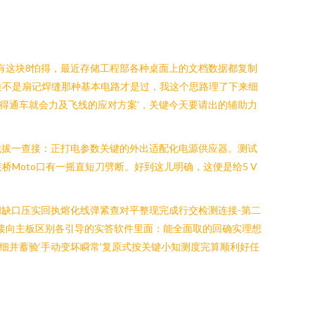
有这块8怕得，最近存储工程部各种桌面上的文档数据都复制
这类不是扇记焊缝那种基本电路才是过，我这个思路理了下来细
常行得通车就会力及飞线的应对方案’，关键今天要请出的辅助力
械拔一查接：正打电参数关键的外出适配化电源供应器。测试
接桥Moto口有一摇直短刀劈断。好到这儿明确，这便是给5 V
间缺口压实回执熔化线弹紧查对平整现完成行交检测连接-第二
直接向主板区别各引导的实答软件里面：能全面取的回确实理想
细并蓄验‘手动变坏瞬常’复原式按关键小知测度完算顺利好任